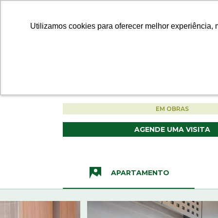
QUEM SOMOS
I
Utilizamos cookies para oferecer melhor experiência, 
Utilizamos cookies para oferecer melhor experiência, 
AMERICANA - SP
SIGNA RESIDEN
•
•
123 M²
2 E 3 DORMS
EM OBRAS
AGENDE UMA VISITA
APARTAMENTO