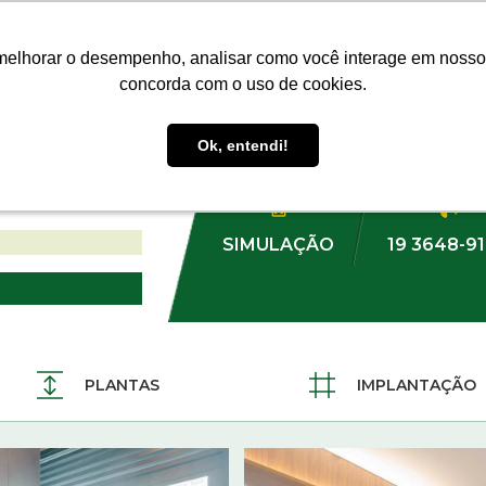
MÓVEIS
CONTATO
BLOG
melhorar o desempenho, analisar como você interage em nosso sit
melhorar o desempenho, analisar como você interage em nosso sit
concorda com o uso de cookies.
concorda com o uso de cookies.
CE
Ok, entendi!
Ok, entendi!
FALE COM UM(A) CONSUL
2 E 3 VAGAS
SIMULAÇÃO
19 3648-9
PLANTAS
IMPLANTAÇÃO