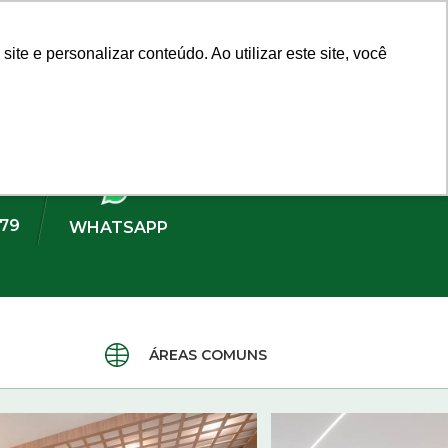
Fale com um Corretor
e e personalizar conteúdo. Ao utilizar este site, você
e e personalizar conteúdo. Ao utilizar este site, você
TOR(A)
CAPREM
179
WHATSAPP
ÁREAS COMUNS