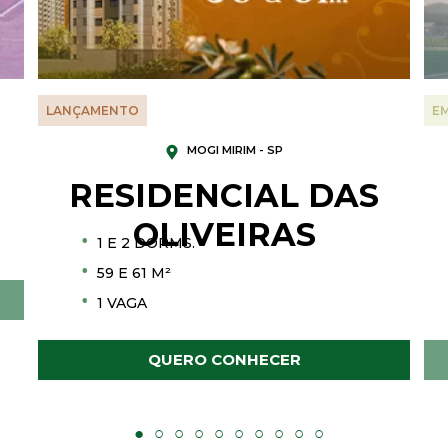
LANÇAMENTO
E
MOGI MIRIM - SP
RESIDENCIAL DAS
OLIVEIRAS
•
1 E 2 DORMS.
•
59 E 61 M²
•
1 VAGA
QUERO CONHECER