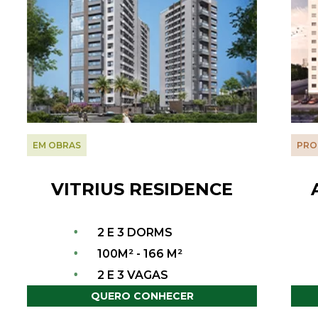
EM OBRAS
PRO
VITRIUS RESIDENCE
•
2 E 3 DORMS
•
100M² - 166 M²
•
2 E 3 VAGAS
QUERO CONHECER