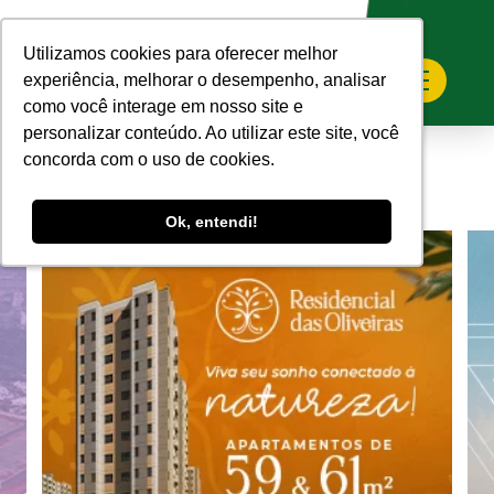
Utilizamos cookies para oferecer melhor
Utilizamos cookies para oferecer melhor
experiência, melhorar o desempenho, analisar
experiência, melhorar o desempenho, analisar
como você interage em nosso site e
como você interage em nosso site e
personalizar conteúdo. Ao utilizar este site, você
personalizar conteúdo. Ao utilizar este site, você
concorda com o uso de cookies.
concorda com o uso de cookies.
Ok, entendi!
Ok, entendi!