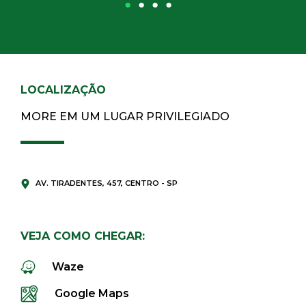
ESPAÇO ZEN
LAVANDERIA
OFFICE
LOCALIZAÇÃO
MORE EM UM LUGAR PRIVILEGIADO
PISCINA ADULTO
PISCINA INFANTIL
AV. TIRADENTES, 457, CENTRO - SP
QUADRA POLIESPORTIVA
VEJA COMO CHEGAR:
SAGUÃO COM LAVABO FEMININO E
MASCULINO
Waze
SALÃO DE FESTAS
Google Maps