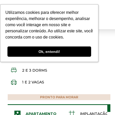
Utilizamos cookies para oferecer melhor
Utilizamos cookies para oferecer melhor
experiência, melhorar o desempenho, analisar
experiência, melhorar o desempenho, analisar
como você interage em nosso site e
como você interage em nosso site e
personalizar conteúdo. Ao utilizar este site, você
personalizar conteúdo. Ao utilizar este site, você
concorda com o uso de cookies.
concorda com o uso de cookies.
SANTA BARBARA D'OESTE - SP
BOULEVARD DE ROSÉ
Ok, entendi!
Ok, entendi!
69 E 82 M²
2 E 3 DORMS
1 E 2 VAGAS
PRONTO PARA MORAR
AGENDE UMA VISITA
APARTAMENTO
IMPLANTAÇÃO