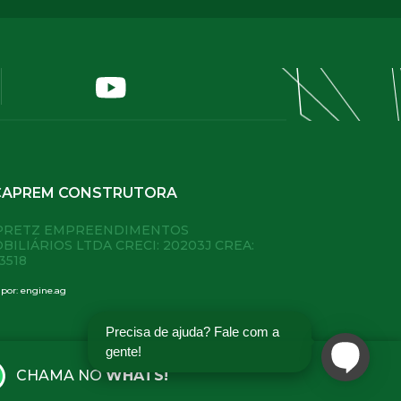
CAPREM CONSTRUTORA
PRETZ EMPREENDIMENTOS
BILIÁRIOS LTDA
CRECI: 20203J CREA:
3518
 por:
engine.ag
Precisa de ajuda? Fale com a
gente!
CHAMA NO
WHATS!