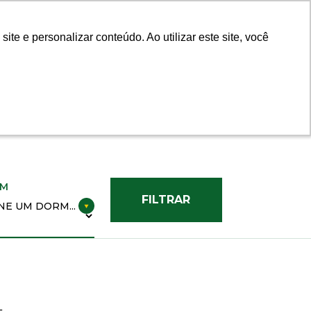
Fale com um Corretor
e e personalizar conteúdo. Ao utilizar este site, você
e e personalizar conteúdo. Ao utilizar este site, você
EM
FILTRAR