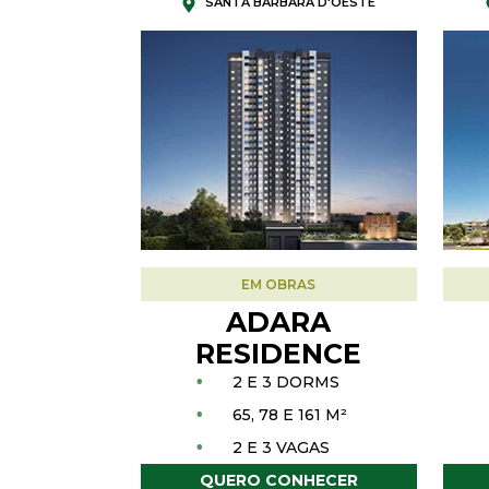
SANTA BARBARA D'OESTE
EM OBRAS
ADARA
RESIDENCE
•
2 E 3 DORMS
•
65, 78 E 161 M²
•
2 E 3 VAGAS
QUERO CONHECER