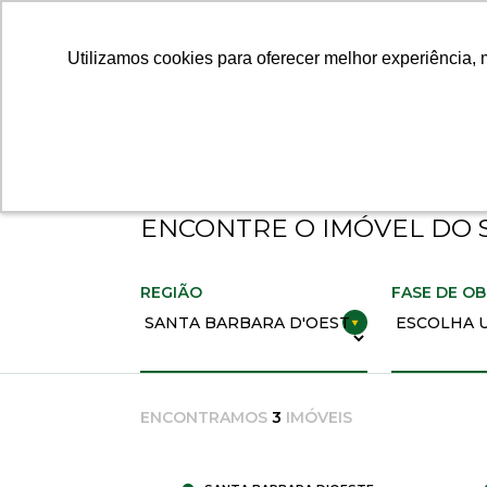
Home
>
Imóveis
QUEM SOMOS
I
Utilizamos cookies para oferecer melhor experiência, 
Utilizamos cookies para oferecer melhor experiência, 
IMÓVEIS RESIDENCIAIS
ENCONTRE O IMÓVEL DO 
REGIÃO
FASE DE O
ENCONTRAMOS
3
IMÓVEIS