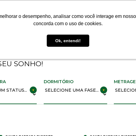
MÓVEIS
CONTATO
BLOG
melhorar o desempenho, analisar como você interage em nosso sit
melhorar o desempenho, analisar como você interage em nosso sit
concorda com o uso de cookies.
concorda com o uso de cookies.
Ok, entendi!
Ok, entendi!
SEU SONHO!
BRA
DORMITÓRIO
METRAG