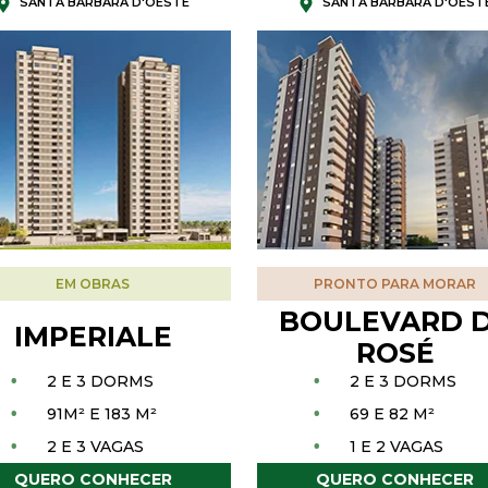
SANTA BARBARA D'OESTE
SANTA BARBARA D'OEST
EM OBRAS
PRONTO PARA MORAR
BOULEVARD 
IMPERIALE
ROSÉ
•
•
2 E 3 DORMS
2 E 3 DORMS
•
•
91M² E 183 M²
69 E 82 M²
•
•
2 E 3 VAGAS
1 E 2 VAGAS
QUERO CONHECER
QUERO CONHECER