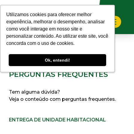
Home
>
Perguntas Frequentes
Utilizamos cookies para oferecer melhor
Utilizamos cookies para oferecer melhor
experiência, melhorar o desempenho, analisar
experiência, melhorar o desempenho, analisar
como você interage em nosso site e
como você interage em nosso site e
personalizar conteúdo. Ao utilizar este site, você
personalizar conteúdo. Ao utilizar este site, você
concorda com o uso de cookies.
concorda com o uso de cookies.
Ok, entendi!
Ok, entendi!
PERGUNTAS FREQUENTES
Tem alguma dúvida?
Veja o conteúdo com perguntas frequentes.
ENTREGA DE UNIDADE HABITACIONAL