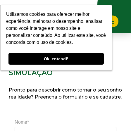
Home
>
Faça sua Simulação
Utilizamos cookies para oferecer melhor
Utilizamos cookies para oferecer melhor
experiência, melhorar o desempenho, analisar
experiência, melhorar o desempenho, analisar
como você interage em nosso site e
como você interage em nosso site e
personalizar conteúdo. Ao utilizar este site, você
personalizar conteúdo. Ao utilizar este site, você
concorda com o uso de cookies.
concorda com o uso de cookies.
Ok, entendi!
Ok, entendi!
SIMULAÇÃO
Pronto para descobrir como tornar o seu sonho
realidade? Preencha o formulário e se cadastre.
Nome*