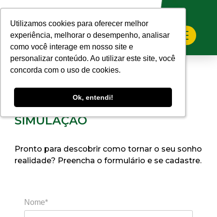
Home
>
Faça sua Simulação
Utilizamos cookies para oferecer melhor
Utilizamos cookies para oferecer melhor
experiência, melhorar o desempenho, analisar
experiência, melhorar o desempenho, analisar
como você interage em nosso site e
como você interage em nosso site e
personalizar conteúdo. Ao utilizar este site, você
personalizar conteúdo. Ao utilizar este site, você
concorda com o uso de cookies.
concorda com o uso de cookies.
Ok, entendi!
Ok, entendi!
SIMULAÇÃO
Pronto para descobrir como tornar o seu sonho
realidade? Preencha o formulário e se cadastre.
Nome*