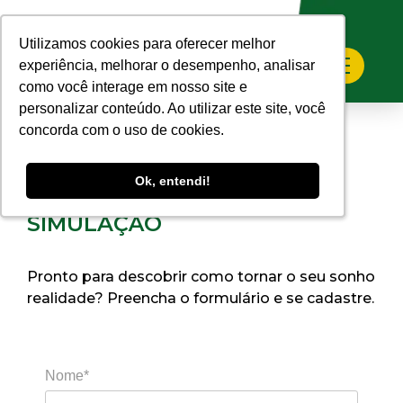
Home
>
Faça sua Simulação
Utilizamos cookies para oferecer melhor
Utilizamos cookies para oferecer melhor
experiência, melhorar o desempenho, analisar
experiência, melhorar o desempenho, analisar
como você interage em nosso site e
como você interage em nosso site e
personalizar conteúdo. Ao utilizar este site, você
personalizar conteúdo. Ao utilizar este site, você
concorda com o uso de cookies.
concorda com o uso de cookies.
Ok, entendi!
Ok, entendi!
SIMULAÇÃO
Pronto para descobrir como tornar o seu sonho
realidade? Preencha o formulário e se cadastre.
Nome*