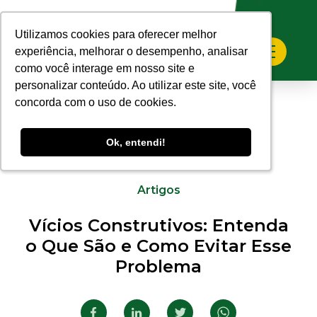
Utilizamos cookies para oferecer melhor
Utilizamos cookies para oferecer melhor
experiência, melhorar o desempenho, analisar
experiência, melhorar o desempenho, analisar
como você interage em nosso site e
como você interage em nosso site e
personalizar conteúdo. Ao utilizar este site, você
personalizar conteúdo. Ao utilizar este site, você
concorda com o uso de cookies.
concorda com o uso de cookies.
Ok, entendi!
Ok, entendi!
17.06.2026
Artigos
Vícios Construtivos: Entenda
o Que São e Como Evitar Esse
Problema