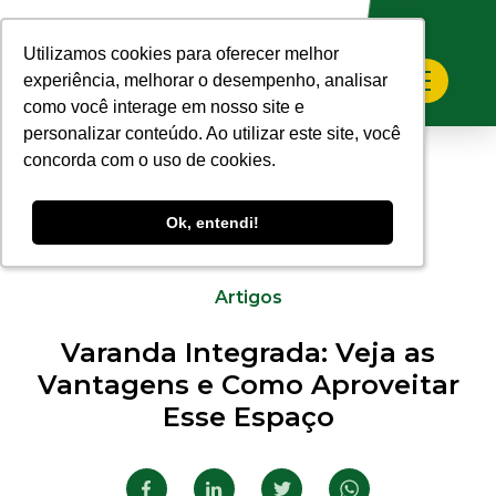
Utilizamos cookies para oferecer melhor
Utilizamos cookies para oferecer melhor
experiência, melhorar o desempenho, analisar
experiência, melhorar o desempenho, analisar
como você interage em nosso site e
como você interage em nosso site e
personalizar conteúdo. Ao utilizar este site, você
personalizar conteúdo. Ao utilizar este site, você
concorda com o uso de cookies.
concorda com o uso de cookies.
Ok, entendi!
Ok, entendi!
20.10.2025
Artigos
Varanda Integrada: Veja as
Vantagens e Como Aproveitar
Esse Espaço