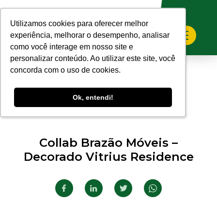
Utilizamos cookies para oferecer melhor
Utilizamos cookies para oferecer melhor
experiência, melhorar o desempenho, analisar
experiência, melhorar o desempenho, analisar
como você interage em nosso site e
como você interage em nosso site e
personalizar conteúdo. Ao utilizar este site, você
personalizar conteúdo. Ao utilizar este site, você
concorda com o uso de cookies.
concorda com o uso de cookies.
Ok, entendi!
Ok, entendi!
03.04.2023
Collab Brazão Móveis –
Decorado Vitrius Residence