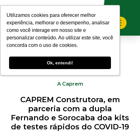
Utilizamos cookies para oferecer melhor
Utilizamos cookies para oferecer melhor
experiência, melhorar o desempenho, analisar
experiência, melhorar o desempenho, analisar
como você interage em nosso site e
como você interage em nosso site e
personalizar conteúdo. Ao utilizar este site, você
personalizar conteúdo. Ao utilizar este site, você
concorda com o uso de cookies.
concorda com o uso de cookies.
Ok, entendi!
Ok, entendi!
15.05.2020
A Caprem
CAPREM Construtora, em
parceria com a dupla
Fernando e Sorocaba doa kits
de testes rápidos do COVID-19