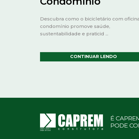
Condomínio
Descubra como o bicicletário com oficin
condomínio promove saúde,
sustentabilidade e praticid ...
CONTINUAR LENDO
É CAPRE
PODE CO