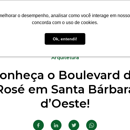
MÓVEIS
CONTATO
BLOG
melhorar o desempenho, analisar como você interage em nosso sit
melhorar o desempenho, analisar como você interage em nosso sit
concorda com o uso de cookies.
concorda com o uso de cookies.
Ok, entendi!
Ok, entendi!
20.06.2022
Arquitetura
onheça o Boulevard 
Rosé em Santa Bárbar
d’Oeste!