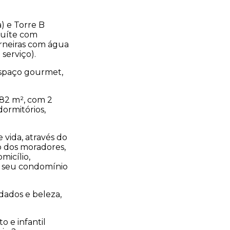
) e Torre B
suíte com
rneiras com água
serviço).
espaço gourmet,
 82 m², com 2
ormitórios,
vida, através do
so dos moradores,
micílio,
o seu condomínio
idados e beleza,
o e infantil