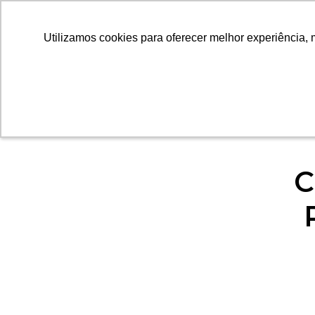
QUEM SOMOS
I
Utilizamos cookies para oferecer melhor experiência, 
Utilizamos cookies para oferecer melhor experiência, 
C