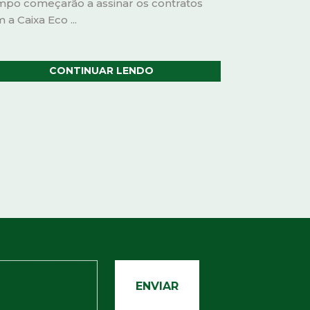
po começarão a assinar os contratos
 a Caixa Eco ...
CONTINUAR LENDO