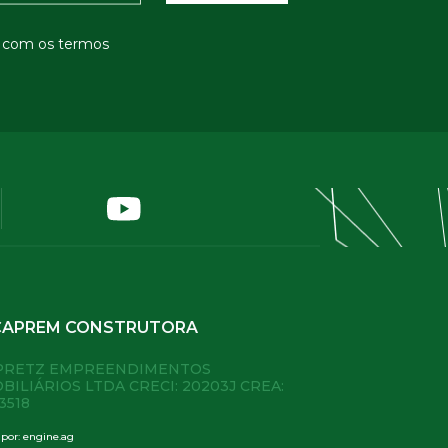
o com os termos
CAPREM CONSTRUTORA
PRETZ EMPREENDIMENTOS
BILIÁRIOS LTDA
CRECI: 20203J CREA:
3518
 por:
engine.ag