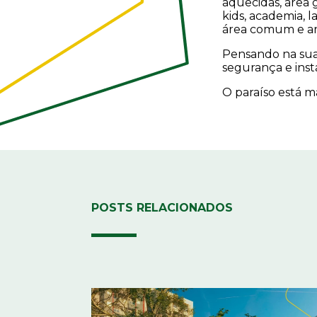
aquecidas, área g
kids, academia, l
área comum e ar
Pensando na sua
segurança e insta
O paraíso está m
POSTS RELACIONADOS