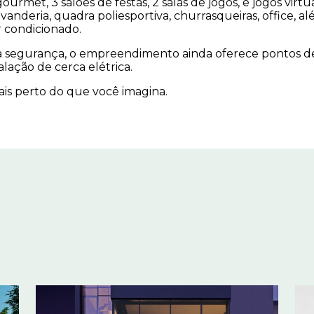
ourmet, 3 salões de festas, 2 salas de jogos, e jogos virtu
avanderia, quadra poliesportiva, churrasqueiras, office, al
 condicionado.
 segurança, o empreendimento ainda oferece pontos d
lação de cerca elétrica.
ais perto do que você imagina.