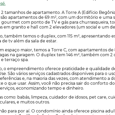
sé.
 2 tamanhos de apartamento. A Torre A (Edifício Begônia
m) são apartamentos de 69 m², com um dormitório e uma 
a gourmet com ponto de TV e gás para churrasqueira, to
 em granito e hall com 2 elevadores (um social e um de 
o, também temos o duplex, com 115 m², apresentando 
a de tv além da sala de estar.
um espaço maior, temos a Torre C, com apartamentos de
vagas na garagem. O duplex tem 146 m², também com 2 d
e terraço spa.
, o empreendimento oferece praticidade e qualidade de 
se. São vários serviços cadastrados disponíveis para o u
eferências e, na maioria das vezes, com atendimento a do
o que usar. Assim, você não precisa sair do conforto d
 serviços, economizando tempo e dinheiro.
s como: babás, limpeza, cuidador de idosos, pet care, cu
culares, e muitos outros.
ão para por aí. O condomínio ainda oferece piscina adult