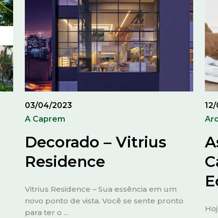
03/04/2023
12
A Caprem
Arq
Decorado – Vitrius
A
Residence
C
E
Vitrius Residence – Sua essência em um
novo ponto de vista. Você se sente pronto
Hoj
para ter o ...