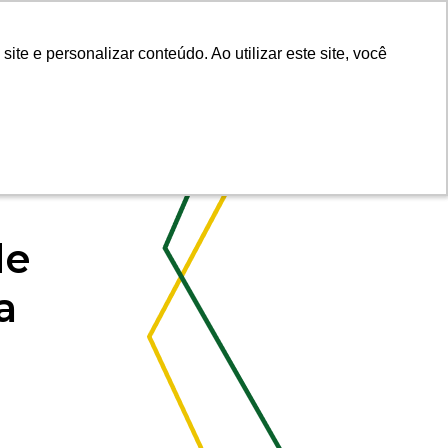
Fale com um Corretor
e e personalizar conteúdo. Ao utilizar este site, você
e e personalizar conteúdo. Ao utilizar este site, você
de
a