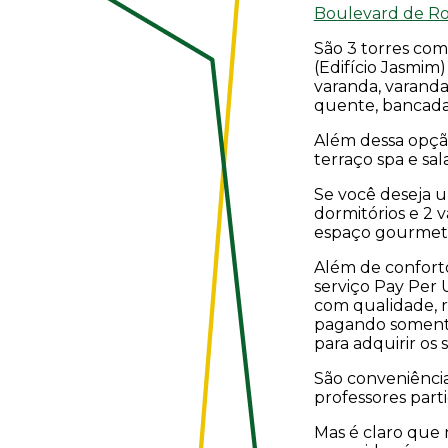
Boulevard de Ro
São 3 torres com
(Edifício Jasmi
varanda, varand
quente, bancadas
Além dessa opçã
terraço spa e sal
Se você deseja 
dormitórios e 2 
espaço gourmet 
Além de conforto
serviço Pay Per U
com qualidade, r
pagando somente 
para adquirir os
São conveniência
professores parti
Mas é claro que n