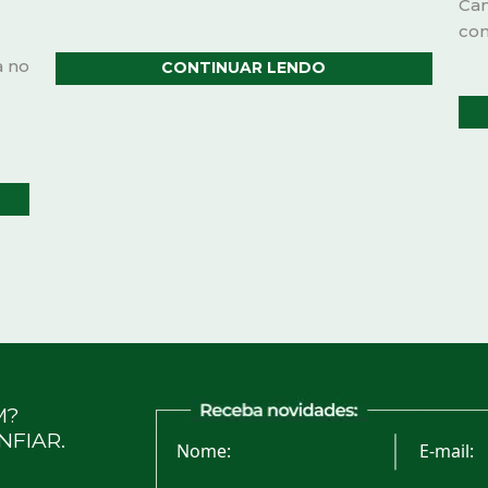
Cam
com
a no
CONTINUAR LENDO
M?
NFIAR.