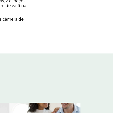
ais, 2 espaços
ém de wi-fi na
e câmera de